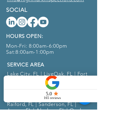
SOCIAL
HOURS OPEN:
Mon-Fri: 8:00am-6:00pm
Sat:8:00am-1:00pm
SERVICE AREA
Lake City, FL | LiveOak, FL | Fort
White, FL | High Springs, FL |
Branford, FL | Wellborn, FL |
O'Brien, FL | Macclenny, FL | Five
Points, FL | Lake Butler, FL |
Raiford, FL | Sanderson, FL |
Jasper, FL | Alachua, FL | Ocala,
FL | Newberry, FL | Jacksonville,
FL | Gainesville, FL