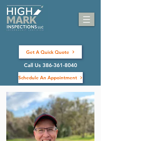
Get A Quick Quote
Call Us 386-361-8040
Schedule An Appointment